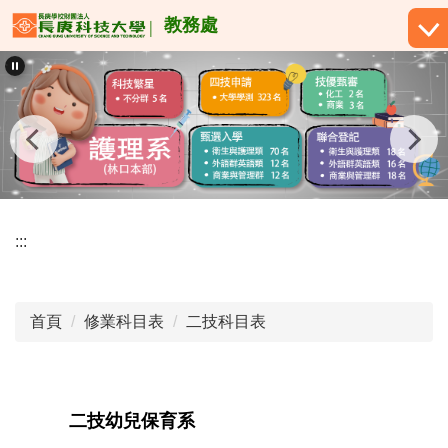
跳
教務處
到
主
要
內
容
區
:::
首頁
修業科目表
二技科目表
二技幼兒保育系