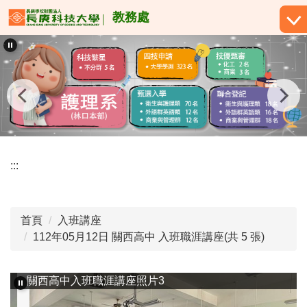
跳
教務處
到
主
要
內
容
區
:::
首頁
入班講座
112年05月12日 關西高中 入班職涯講座(共 5 張)
關西高中入班職涯講座照片3