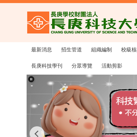
跳
到
主
要
內
容
區
最新消息
招生管道
組織編制
校級核
長庚科技學刊
分眾導覽
活動剪影