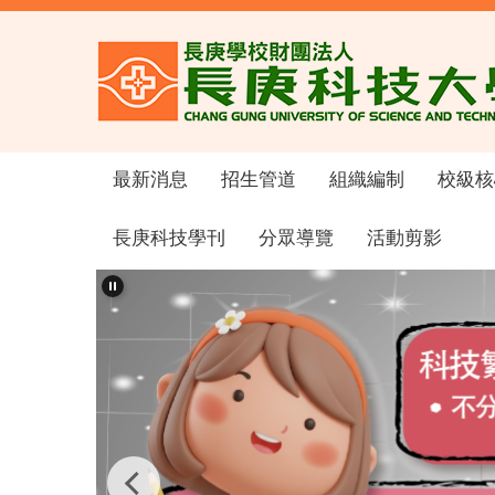
跳
到
主
要
內
容
區
最新消息
招生管道
組織編制
校級核
長庚科技學刊
分眾導覽
活動剪影