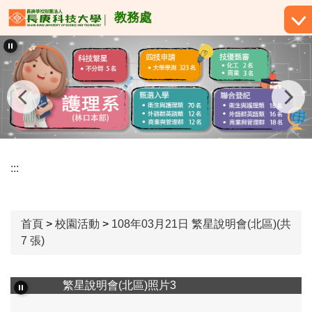
跳
教務處
到
主
要
內
容
區
:::
首頁
>
校園活動
>
108年03月21日 繁星說明會(北區)(共
7 張)
繁星說明會(北區)照片3