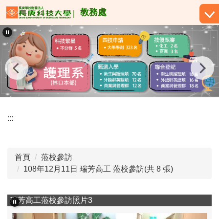
跳
教務處
到
主
要
內
容
區
:::
首頁
蒞校參訪
108年12月11日 瑞芳高工 蒞校參訪(共 8 張)
瑞芳高工蒞校參訪照片3