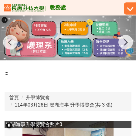
跳
教務處
到
主
要
內
容
區
:::
首頁
升學博覽會
114年03月26日 澎湖海事 升學博覽會(共 3 張)
澎湖海事升學博覽會照片3