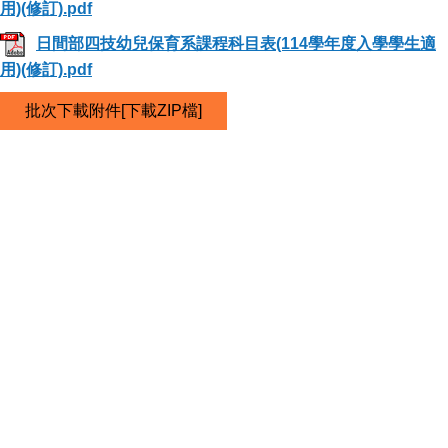
用)(修訂).pdf
日間部四技幼兒保育系課程科目表(114學年度入學學生適
用)(修訂).pdf
批次下載附件[下載ZIP檔]